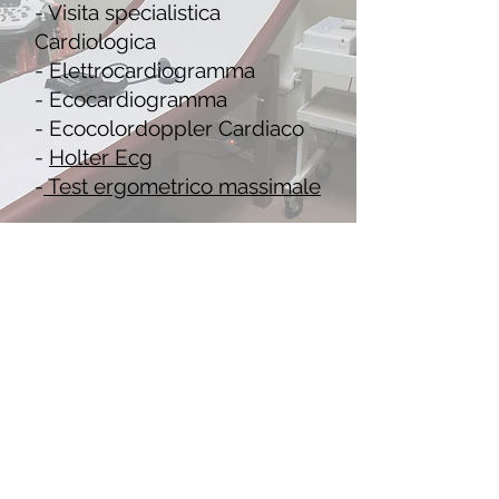
- Visita specialistica
Cardiologica
- Elettrocardiogramma
- Ecocardiogramma
- Ecocolordoppler Cardiaco
-
Holter Ecg
-
Test ergometrico massimale