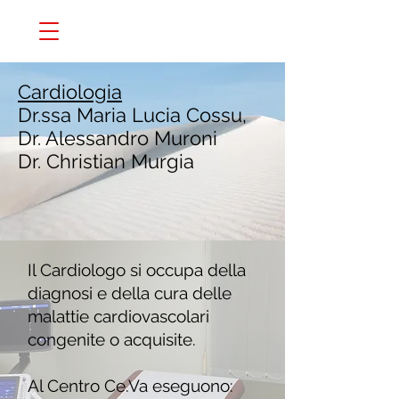
Cardiologia
Dr.ssa Maria Lucia Cossu,
Dr. Alessandro Muroni
Dr. Christian Murgia
Il Cardiologo si occupa della
diagnosi e della cura delle
malattie cardiovascolari
congenite o acquisite.
Al Centro Ce.Va eseguono: