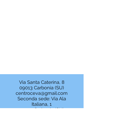
Via Santa Caterina, 8
09013 Carbonia (SU)
centroceva@gmail.com
Seconda sede: Via Ala
Italiana, 1
09013 Carbonia (SU)