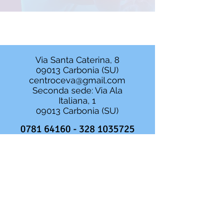
Via Santa Caterina, 8
09013 Carbonia (SU)
centroceva@gmail.com
Seconda sede: Via Ala
Italiana, 1
09013 Carbonia (SU)
0781 64160 - 328
1035725
0781/1888156 -
393/5461925
Centro di Cura Ce.Va srl
P.IVA
02288400928
Direttore Sanitario: Dr. Gianfranco
Agati