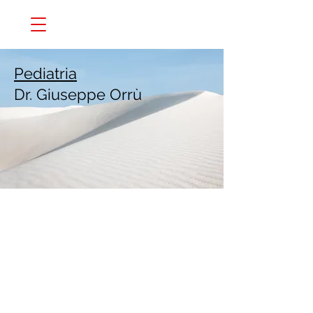
Pediatria
Dr. Giuseppe Orrù