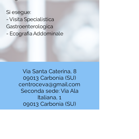
Si esegue:
- Visita Specialistica
Gastroenterologica
- Ecografia Addominale
Via Santa Caterina, 8
09013 Carbonia (SU)
centroceva@gmail.com
Seconda sede: Via Ala
Italiana, 1
09013 Carbonia (SU)
0781 64160 - 328
1035725
0781/1888156 -
393/5461925