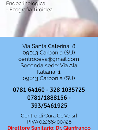
Endocrinologica
- Ecografia Tiroidea
Via Santa Caterina, 8
09013 Carbonia (SU)
centroceva@gmail.com
Seconda sede: Via Ala
Italiana, 1
09013 Carbonia (SU)
0781 64160 - 328
1035725
0781/1888156 -
393/5461925
Centro di Cura Ce.Va srl
P.IVA
02288400928
Direttore Sanitario: Dr. Gianfranco
Agati