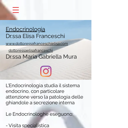
Endocrinologia
Dr.ssa Elisa Franceschi
www.dottoressafranceschielisa.com
dottoressaelisafranceschi
Dr.ssa Maria Gabriella Mura
L'Endocrinologia studia il sistema
endocrino, con particolare
attenzione verso la patologia delle
ghiandole a secrezione interna
Le Endocrinologhe eseguono:
- Visita specialistica