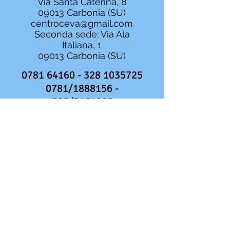
Via Santa Caterina, 8
09013 Carbonia (SU)
centroceva@gmail.com
Seconda sede: Via Ala
Italiana, 1
09013 Carbonia (SU)
0781 64160 - 328
1035725
0781/1888156 -
393/5461925
Centro di Cura Ce.Va srl
P.IVA
02288400928
Direttore Sanitario: Dr. Gianfranco
Agati
Da lunedì a venerdì
dalle 09:00 alle 19:00