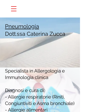
Pneumologia
Dott.ssa Caterina Zucca
Specialista in Allergologia e
Immunologia clinica
Diagnosi e cura di:
- Allergie respiratorie (Riniti,
Congiuntiviti e Asma bronchiale)
- Allergie alimentari