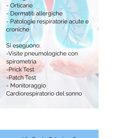
- Orticarie
- Dermatiti allergiche
- Patologie respiratorie acute e
croniche
Si eseguono:
-Visite pneumologiche con
spirometria
-Prick Test
-Patch Test
- Monitoraggio
Cardiorespiratorio del sonno