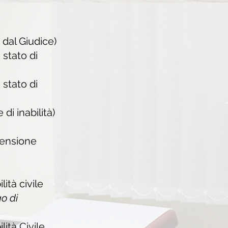
dal Giudice)
stato di
stato di
di inabilità)
pensione
ità civile
go di
lità
Civile