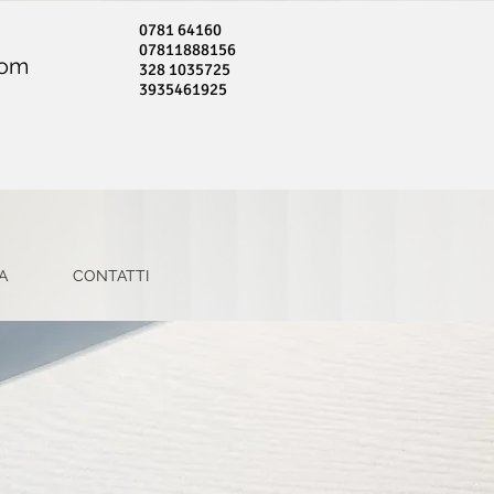
0781 64160
07811888156
com
328 1035725
3935461925
A
CONTATTI