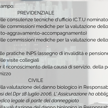
 campo:
PREVIDENZIALE
le consulenze tecniche d'ufficio (C.T.U nominato 
le commissioni mediche per la valutazione dello 
cimento-aggravamento-accompagnamento)
le commissioni mediche per la valutazione dello 
e pratiche INPS (assegno di invalidità e pensione 
e visite collegiali
il riconoscimento della causa di servizio, della 
nnizzo
CIVILE
la valutazione del danno biologico in Responsabil
nsi del Dpr 18 luglio 2006, L' Assicurazione ha obbli
dico legale di parte del danneggiato
la valutazione del danno biologico in
Responsabi