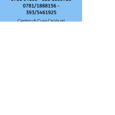
0781/1888156 -
393/5461925
Centro di Cura Ce.Va srl
P.IVA
02288400928
Direttore Sanitario: Dr. Gianfranco
Agati
Da lunedì a venerdì
dalle 09:00 alle 19:00
Informativa sulla Privacy
cliccando
dichiara
di
accettare l'informativa