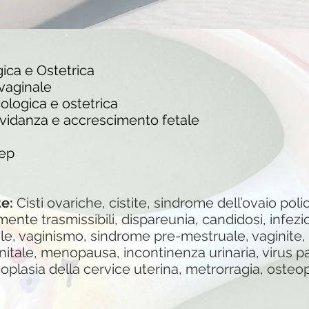
gica e Ostetrica
svaginale
ologica e ostetrica
ravidanza e accrescimento fetale
rep
te:
Cisti ovariche, cistite, sindrome dell’ovaio poli
ente trasmissibili, dispareunia, candidosi, infezion
e, vaginismo, sindrome pre-mestruale, vaginite, 
nitale, menopausa, incontinenza urinaria, virus 
oplasia della cervice uterina, metrorragia, osteo