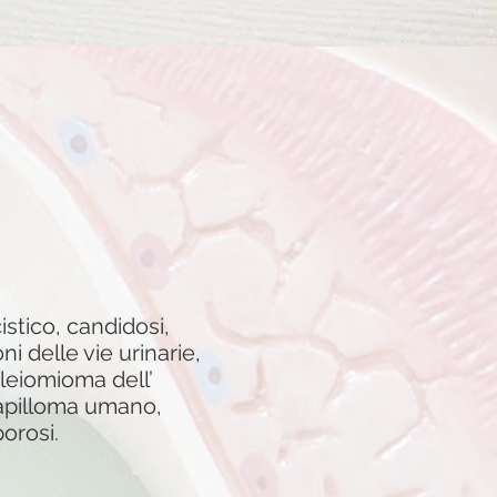
cistico, candidosi,
i delle vie urinarie,
leiomioma dell’
papilloma umano,
porosi.