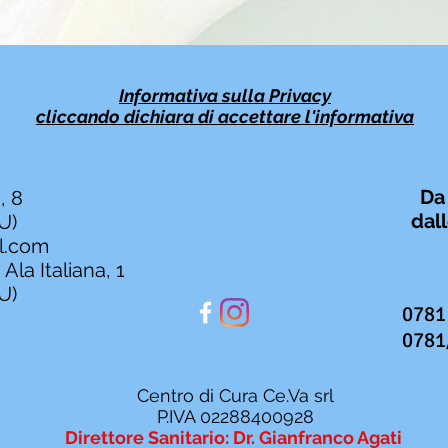
Informativa sulla Privacy
cliccando
dichiara
di accettare l'informativa
Da
, 8
dall
U)
l.com
Ala Italiana, 1
U)
0781
0781
Centro di Cura Ce.Va srl
P.IVA 02288400928
Direttore Sanitario: Dr. Gianfranco Agati