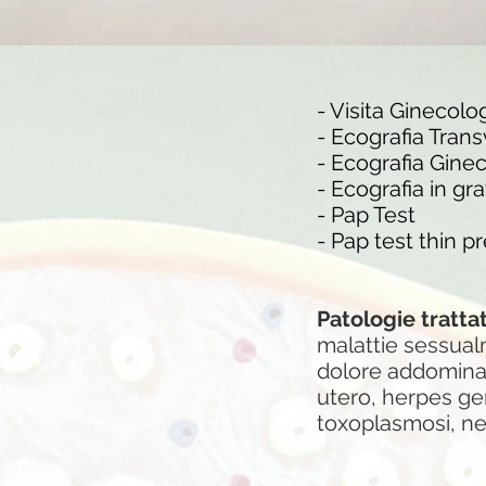
- Visita Ginecolo
- Ecografia Tran
- Ecografia Ginec
- Ecografia in g
- Pap Test
- Pap
test thin p
Patologie tratta
malattie sessualm
dolore addominal
utero, herpes ge
toxoplasmosi, ne