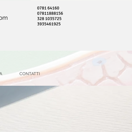
0781 64160
07811888156
com
328 1035725
3935461925
A
CONTATTI