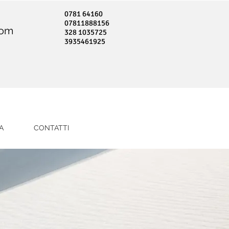
0781 64160
07811888156
com
328 1035725
3935461925
A
CONTATTI