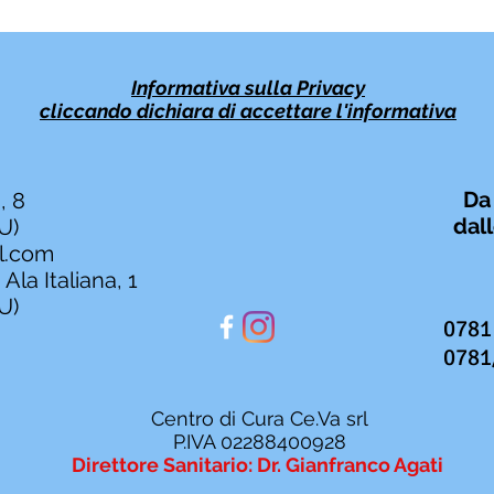
Informativa sulla Privacy
cliccando
dichiara
di accettare l'informativa
Da
, 8
dall
U)
l.com
Ala Italiana, 1
U)
0781
0781
Centro di Cura Ce.Va srl
P.IVA 02288400928
Direttore Sanitario: Dr. Gianfranco Agati