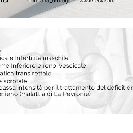
dottcaria_urologo
www.nicolacaria.it
a
ica e Infertilità maschile
me Inferiore e reno-vescicale
atica trans rettale
e scrotale
assa intensità per il trattamento del deficit er
nieno (malattia di La Peyronie)