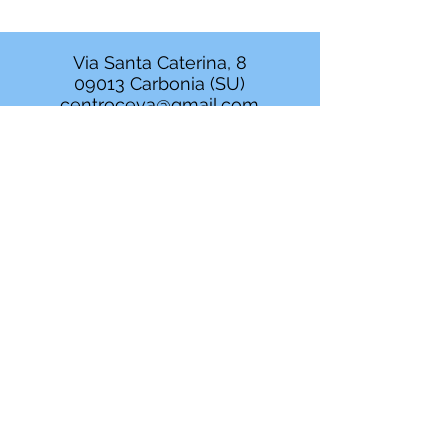
Via Santa Caterina, 8
09013 Carbonia (SU)
centroceva@gmail.com
Seconda sede: Via Ala
Italiana, 1
09013 Carbonia (SU)
0781 64160 - 328
1035725
0781/1888156 -
393/5461925
Centro di Cura Ce.Va srl
P.IVA
02288400928
Direttore Sanitario: Dr. Gianfranco
Agati