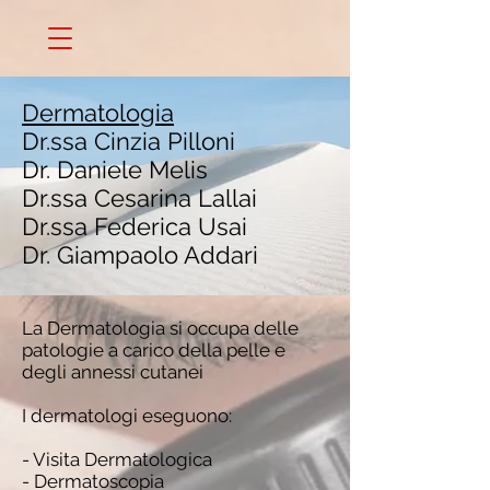
Dermatologia
Dr.ssa Cinzia Pilloni
Dr. Daniele Melis
Dr.ssa Cesarina Lallai
Dr.ssa Federica Usai
Dr. Giampaolo Addari
La Dermatologia si occupa delle
patologie a carico della pelle e
degli annessi cutanei
I dermatologi eseguono:
- Visita Dermatologica
- Dermatoscopia