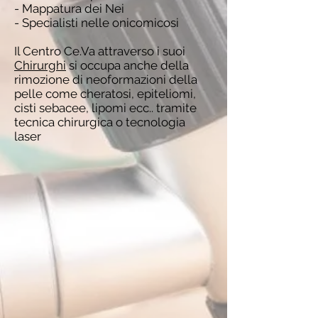
- Mappatura dei Nei
- Specialisti nelle onicomicosi
Il Centro Ce.Va attraverso i suoi
Chirurghi
si occupa anche della
rimozione di neoformazioni della
pelle come cheratosi, epiteliomi,
cisti sebacee, lipomi ecc.. tramite
tecnica chirurgica o tecnologia
laser