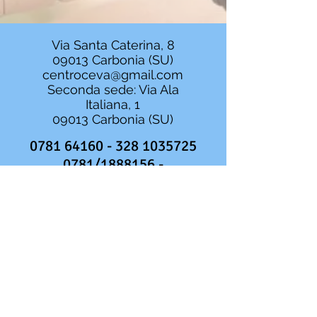
Via Santa Caterina, 8
09013 Carbonia (SU)
centroceva@gmail.com
Seconda sede: Via Ala
Italiana, 1
09013 Carbonia (SU)
0781 64160 - 328
1035725
0781/1888156 -
393/5461925
Centro di Cura Ce.Va srl
P.IVA
02288400928
Direttore Sanitario: Dr. Gianfranco
Agati