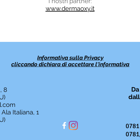
I nostri partner:
www.dermaoxy.it
Informativa sulla Privacy
cliccando
dichiara
di accettare l'informativa
Da
, 8
dall
U)
l.com
Ala Italiana, 1
U)
0781
0781