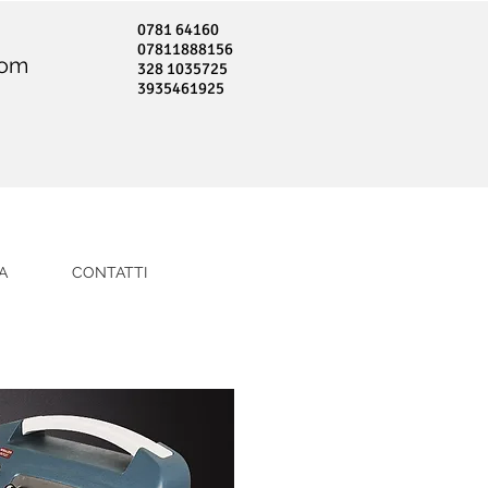
0781 64160
07811888156
com
328 1035725
3935461925
A
CONTATTI