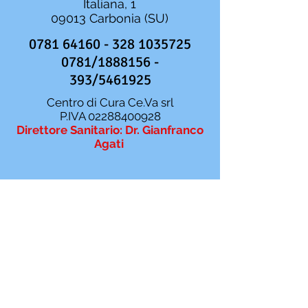
Italiana, 1
09013 Carbonia (SU)
0781 64160 - 328
1035725
0781/1888156 -
393/5461925
Centro di Cura Ce.Va srl
P.IVA
02288400928
Direttore Sanitario: Dr. Gianfranco
Agati
Da lunedì a venerdì
dalle 09:00 alle 19:00
Informativa sulla Privacy
cliccando
dichiara
di
accettare l'informativa